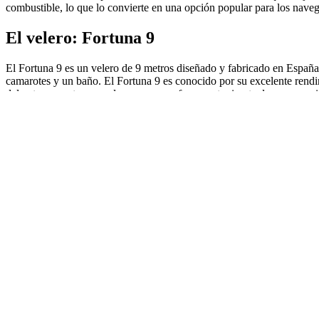
combustible, lo que lo convierte en una opción popular para los naveg
El velero: Fortuna 9
El Fortuna 9 es un velero de 9 metros diseñado y fabricado en España 
camarotes y un baño. El Fortuna 9 es conocido por su excelente rendi
del yate presenta una vela mayor y un foque autovirante, lo que permit
navegación cómoda y lujosa para grupos pequeños o familias.
Modelo: Fortuna 9 Diseñador: Javier Visiers Constructor: Monotipo 
Longitud total: 9,00 m. Eslora de flotación: 7,50 m. Manga máxima: 3
Capacidad de combustible: 75 l. Motor: Volvo 18 cv (otras opciones d
1
DESEMBALAJE
Txema abre la caja, describe el contenido de cada pieza y extrae los re