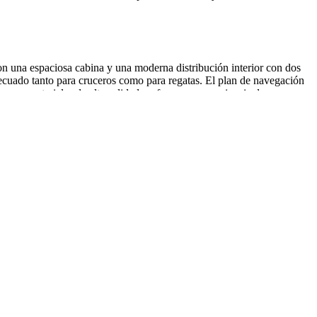
on una espaciosa cabina y una moderna distribución interior con dos
ecuado tanto para cruceros como para regatas. El plan de navegación
o con materiales de alta calidad y ofrece una experiencia de
ara el VDN 30) Año de introducción: 1989 Unidades construidas: 285
g. Altura de cabina: 1,86 m. Capacidad de agua dulce: 150 l.
ela mayor: 24 m2 Superficie génova: 25 m2