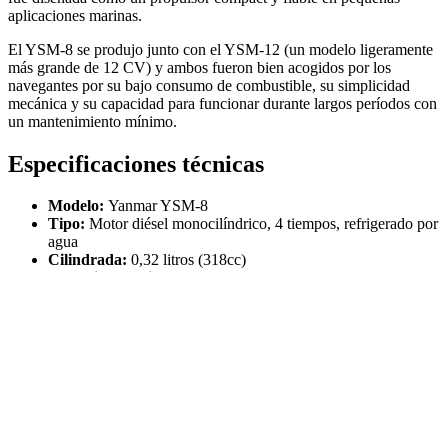
aplicaciones marinas.
El YSM-8 se produjo junto con el YSM-12 (un modelo ligeramente
más grande de 12 CV) y ambos fueron bien acogidos por los
navegantes por su bajo consumo de combustible, su simplicidad
mecánica y su capacidad para funcionar durante largos períodos con
un mantenimiento mínimo.
Especificaciones técnicas
Modelo:
Yanmar YSM-8
Tipo:
Motor diésel monocilíndrico, 4 tiempos, refrigerado por
agua
Cilindrada:
0,32 litros (318cc)
Potencia de salida:
Alrededor de
8 HP (caballos de fuerza)
a aproximadamente 3,600 RPM
Sistema de refrigeración:
Refrigeración por agua bruta
Sistema de combustible:
Inyección mecánica de combustible
con un diseño simple y robusto
Peso:
Alrededor de 95 kg (210 libras)