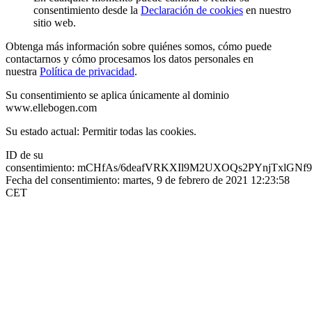
consentimiento desde la
Declaración de cookies
en nuestro
sitio web.
Obtenga más información sobre quiénes somos, cómo puede
contactarnos y cómo procesamos los datos personales en
nuestra
Política de privacidad
.
Su consentimiento se aplica únicamente al dominio
www.ellebogen.com
Su estado actual: Permitir todas las cookies.
ID de su
consentimiento:
mCHfAs/6deafVRKXIl9M2UXOQs2PYnjTxlGNf9
Fecha del consentimiento:
martes, 9 de febrero de 2021 12:23:58
CET
Cambiar su consentimiento
|
Retirar su consentimiento
Declaración de cookies actualizada por última vez el 9/2/21
por
Cookiebot
:
[Cookieboot]
ENVÍOS INTERNACIONALES