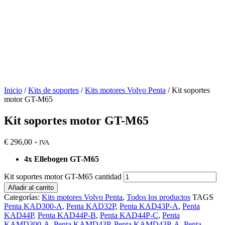
Inicio
/
Kits de soportes
/
Kits motores Volvo Penta
/ Kit soportes
motor GT-M65
Kit soportes motor GT-M65
€
296,00
+ IVA
4x Ellebogen GT-M65
Kit soportes motor GT-M65 cantidad
Añadir al carrito
Categorías:
Kits motores Volvo Penta
,
Todos los productos
TAGS
Penta KAD300-A
,
Penta KAD32P
,
Penta KAD43P-A
,
Penta
KAD44P
,
Penta KAD44P-B
,
Penta KAD44P-C
,
Penta
KAMD300-A
,
Penta KAMD43P
,
Penta KAMD43P-A
,
Penta