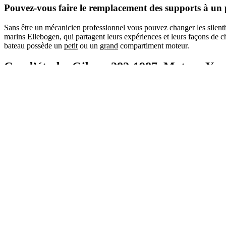
Pouvez-vous faire le remplacement des supports à un 
Sans être un mécanicien professionnel vous pouvez changer les silentbl
marins Ellebogen, qui partagent leurs expériences et leurs façons de ch
bateau possède un
petit
ou un
grand
compartiment moteur.
Cas d’étude: Gibsea 282-1987. Moteur Y
Nous expliquons ensuite un cas réel, celui d’un propriétaire d’un vo
large en polyester monolithique avec un déplacement de 850Kg.
C’est un bateau bien entretenu et bien arrimé pouvant accueillir 4 per
Nous poursuivons en décrivant les étapes de son instal
Avant de démarrer, il est conseillé de connaître la référence moteur Y