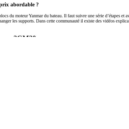
prix abordable ?
ocs du moteur Yanmar du bateau. Il faut suivre une série d’étapes et avo
anger les supports. Dans cette communauté il existe des vidéos explicati
anmar 2GM20
ilier GibSea 282 de 1987, le moteur est un bicylindre Yanmar de référ
sonnes.
lation :
anmar. Cette référence se trouve sur une plaque fixée sur le couvre-cul