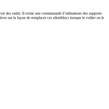
ir des outils. Il existe une communauté d’utilisateurs des supports
ves sur la façon de remplacer ces silentblocs lorsque le voilier ou le
ence Yanmar 2GM20. C’est un bateau de 8 mètres de long et 3,1m de
asse du moteur Yanmar.