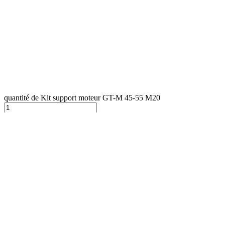
quantité de Kit support moteur GT-M 45-55 M20
Ajouter au panier
Catégories:
All products
,
Kit moteur Yanmar
TAGS
4BY150
,
4BY180
,
4BY3-150
,
4BY3-180
,
6BY220
,
6BY260
,
6BY3-220
,
6BY3-260
PARTAGEZ AVEC D'AUTRES
ELLEBOGENERS :
Facebook
Instagram
Youtube