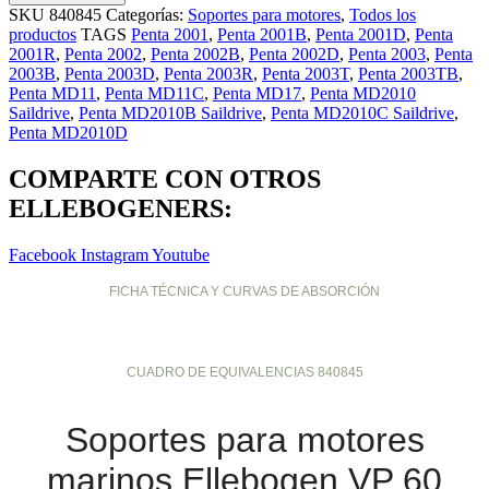
SKU
840845
Categorías:
Soportes para motores
,
Todos los
productos
TAGS
Penta 2001
,
Penta 2001B
,
Penta 2001D
,
Penta
2001R
,
Penta 2002
,
Penta 2002B
,
Penta 2002D
,
Penta 2003
,
Penta
2003B
,
Penta 2003D
,
Penta 2003R
,
Penta 2003T
,
Penta 2003TB
,
Penta MD11
,
Penta MD11C
,
Penta MD17
,
Penta MD2010
Saildrive
,
Penta MD2010B Saildrive
,
Penta MD2010C Saildrive
,
Penta MD2010D
COMPARTE CON OTROS
ELLEBOGENERS:
Facebook
Instagram
Youtube
FICHA TÉCNICA Y CURVAS DE ABSORCIÓN
CUADRO DE EQUIVALENCIAS 840845
Soportes para motores
marinos Ellebogen VP 60