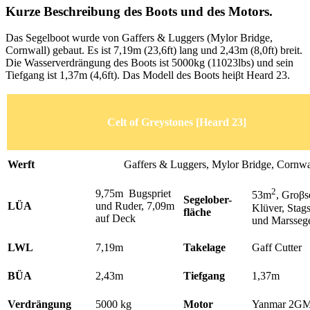
Kurze Beschreibung des Boots und des Motors.
Das Segelboot wurde von Gaffers & Luggers (Mylor Bridge,
Cornwall) gebaut. Es ist 7,19m (23,6ft) lang und 2,43m (8,0ft) breit.
Die Wasserverdrängung des Boots ist 5000kg (11023lbs) und sein
Tiefgang ist 1,37m (4,6ft). Das Modell des Boots heiβt Heard 23.
Celt of Greystones [Heard 23]
Werft
Gaffers & Luggers, Mylor Bridge, Cornwa
2
9,75m Bugspriet
53m
, Groβs
Segelober-
LÜA
und Ruder, 7,09m
Klüver, Stags
fläche
auf Deck
und Marsseg
LWL
7,19m
Takelage
Gaff Cutter
BÜA
2,43m
Tiefgang
1,37m
Verdrängung
5000 kg
Motor
Yanmar 2G