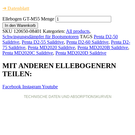
➜
Datenblatt
Ellebogen GT-M55 Menge
In den Warenkorb
SKU
120650-08401
Kategorien:
All products
,
Schwingungsdämpfer für Bootsmotoren
TAGS
Penta D2-50
Saildrive
,
Penta D2-55 Saildrive
,
Penta D2-60 Saildrive
,
Penta D2-
75 Saildrive
,
Penta MD2020 Saildrive
,
Penta MD2020B Saildrive
,
Penta MD2020C Saildrive
,
Penta MD2020D Saildrive
MIT ANDEREN ELLEBOGENERN
TEILEN:
Facebook
Instagram
Youtube
TECHNISCHE DATEN UND ABSORPTIONSKURVEN