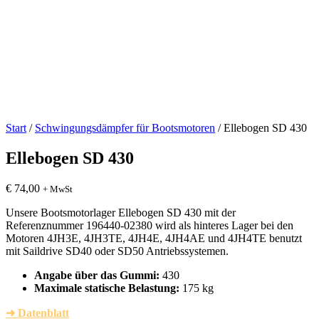
Start
/
Schwingungsdämpfer für Bootsmotoren
/ Ellebogen SD 430
Ellebogen SD 430
€
74,00
+ MwSt
Unsere Bootsmotorlager Ellebogen SD 430 mit der
Referenznummer 196440-02380 wird als hinteres Lager bei den
Motoren 4JH3E, 4JH3TE, 4JH4E, 4JH4AE und 4JH4TE benutzt
mit Saildrive SD40 oder SD50 Antriebssystemen.
Angabe über das Gummi:
430
Maximale statische Belastung:
175 kg
➜ Datenblatt