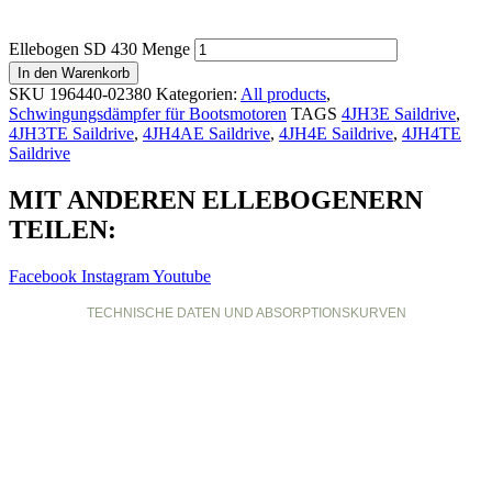
Ellebogen SD 430 Menge
In den Warenkorb
SKU
196440-02380
Kategorien:
All products
,
Schwingungsdämpfer für Bootsmotoren
TAGS
4JH3E Saildrive
,
4JH3TE Saildrive
,
4JH4AE Saildrive
,
4JH4E Saildrive
,
4JH4TE
Saildrive
MIT ANDEREN ELLEBOGENERN
TEILEN:
Facebook
Instagram
Youtube
TECHNISCHE DATEN UND ABSORPTIONSKURVEN