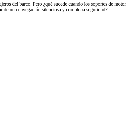
sajeros del barco. Pero ¿qué sucede cuando los soportes de motor
r de una navegación silenciosa y con plena seguridad?
rco. Esto sucede en todos los motores, sean Yanmar u otras marcas de
ón, causar molestias a los pasajeros y potencialmente ser un riesgo
e tipo de recomendación es bastante similar en otros fabricantes de
n. Recomendamos que se revisen regularmente cuando el barco está
s en formato de
comprar los soportes en formato de KIT
para poder
cias de motores:
2YM15, 3YM20, 3YM30, 2GM20, 2GM20F,